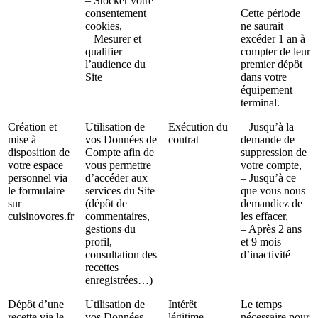
– Stocker votre
consentement
Cette période
cookies,
ne saurait
– Mesurer et
excéder 1 an à
qualifier
compter de leur
l’audience du
premier dépôt
Site
dans votre
équipement
terminal.
Création et
Utilisation de
Exécution du
– Jusqu’à la
mise à
vos Données de
contrat
demande de
disposition de
Compte afin de
suppression de
votre espace
vous permettre
votre compte,
personnel via
d’accéder aux
– Jusqu’à ce
le formulaire
services du Site
que vous nous
sur
(dépôt de
demandiez de
cuisinovores.fr
commentaires,
les effacer,
gestions du
– Après 2 ans
profil,
et 9 mois
consultation des
d’inactivité
recettes
enregistrées…)
Dépôt d’une
Utilisation de
Intérêt
Le temps
recette via le
vos Données
légitime
nécessaire pour