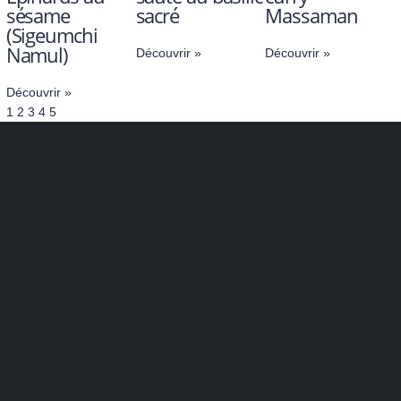
sésame
sacré
Massaman
(Sigeumchi
Namul)
Découvrir »
Découvrir »
Découvrir »
1
2
3
4
5