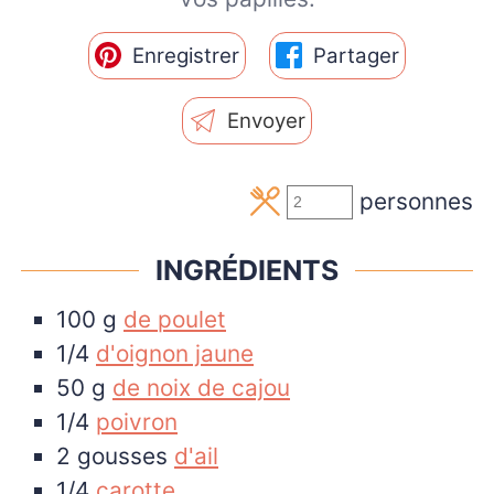
Enregistrer
Partager
Envoyer
personnes
INGRÉDIENTS
100
g
de poulet
1/4
d'oignon jaune
50
g
de noix de cajou
1/4
poivron
2
gousses
d'ail
1/4
carotte