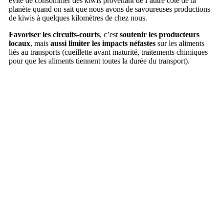
évite de consommer des kiwis provenant de l’autre côté de la
planète quand on sait que nous avons de savoureuses productions
de kiwis à quelques kilomètres de chez nous.
Favoriser les circuits-courts
, c’est
soutenir les producteurs
locaux
, mais
aussi limiter les impacts néfastes
sur les aliments
liés au transports (cueillette avant maturité, traitements chimiques
pour que les aliments tiennent toutes la durée du transport).