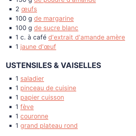
2
œufs
100
g
de margarine
100
g
de sucre blanc
1
c. à café
d'extrait d'amande amère
1
jaune d'œuf
USTENSILES & VAISELLES
1
saladier
1
pinceau de cuisine
1
papier cuisson
1
fève
1
couronne
1
grand plateau rond