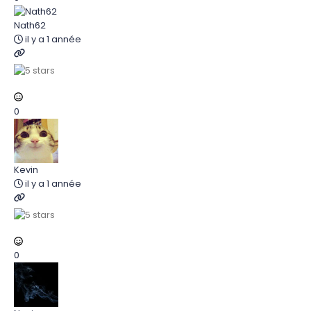
Nath62
il y a 1 année
0
Kevin
il y a 1 année
0