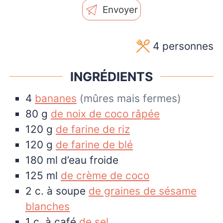
Envoyer
4
personnes
INGRÉDIENTS
4
bananes
(mûres mais fermes)
80
g
de noix de coco râpée
120
g
de farine de riz
120
g
de farine de blé
180
ml
d’eau froide
125
ml
de crème de coco
2
c. à soupe
de graines de sésame
blanches
1
c. à café
de sel