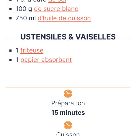
100
g
de sucre blanc
750
ml
d’huile de cuisson
USTENSILES & VAISELLES
1
friteuse
1
papier absorbant
Préparation
minutes
15
minutes
Cuisson