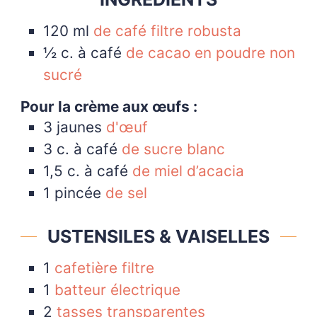
120
ml
de café filtre robusta
½
c. à café
de cacao en poudre non
sucré
Pour la crème aux œufs :
3
jaunes
d'œuf
3
c. à café
de sucre blanc
1,5
c. à café
de miel d’acacia
1
pincée
de sel
USTENSILES & VAISELLES
1
cafetière filtre
1
batteur électrique
2
tasses transparentes