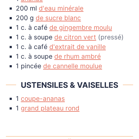
200
ml
d'eau minérale
200
g
de sucre blanc
1
c. à café
de gingembre moulu
1
c. à soupe
de citron vert
(pressé)
1
c. à café
d'extrait de vanille
1
c. à soupe
de rhum ambré
1
pincée
de cannelle moulue
USTENSILES & VAISELLES
1
coupe-ananas
1
grand plateau rond