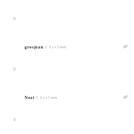
0
grosjean
il y a 5 mois
0
Nozi
il y a 5 mois
0