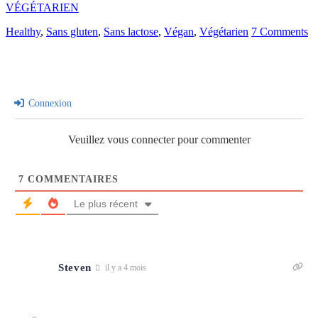
VÉGÉTARIEN
Healthy
,
Sans gluten
,
Sans lactose
,
Végan
,
Végétarien
7 Comments
Connexion
Veuillez vous connecter pour commenter
7
COMMENTAIRES
Le plus récent
Steven
il y a 4 mois