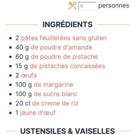
personnes
INGRÉDIENTS
2
pâtes feuilletées sans gluten
40
g
de poudre d'amande
60
g
de poudre de pistache
15
g
de pistaches concassées
2
œufs
100
g
de margarine
100
g
de sucre blanc
20
cl
de creme de riz
1
jaune d'œuf
USTENSILES & VAISELLES