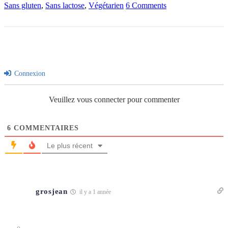
Sans gluten
,
Sans lactose
,
Végétarien
6 Comments
Connexion
Veuillez vous connecter pour commenter
6
COMMENTAIRES
Le plus récent
grosjean
il y a 1 année