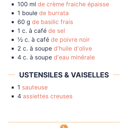
100
ml
de crème fraiche épaisse
1
boule
de burrata
60
g
de basilic frais
1
c. à café
de sel
½
c. à café
de poivre noir
2
c. à soupe
d'huile d'olive
4
c. à soupe
d'eau minérale
USTENSILES & VAISELLES
1
sauteuse
4
assiettes creuses