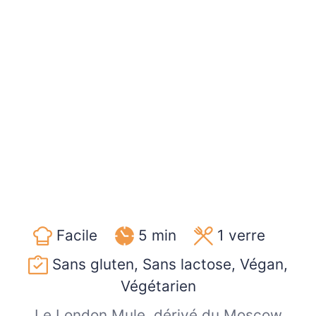
Facile
5 min
1
verre
Sans gluten, Sans lactose, Végan,
Végétarien
Le London Mule, dérivé du Moscow