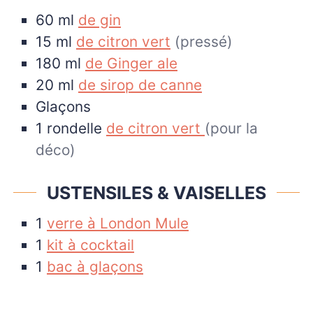
60
ml
de gin
15
ml
de citron vert
(pressé)
180
ml
de Ginger ale
20
ml
de sirop de canne
Glaçons
1
rondelle
de citron vert
(pour la
déco)
USTENSILES & VAISELLES
1
verre à London Mule
1
kit à cocktail
1
bac à glaçons