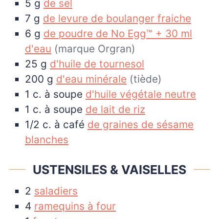
5
g
de sel
7
g
de levure de boulanger fraiche
6
g
de poudre de No Egg™ + 30 ml
d'eau
(marque Orgran)
25
g
d'huile de tournesol
200
g
d'eau minérale
(tiède)
1
c. à soupe
d'huile végétale neutre
1
c. à soupe
de lait de riz
1/2
c. à café
de graines de sésame
blanches
USTENSILES & VAISELLES
2
saladiers
4
ramequins à four