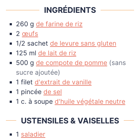
INGRÉDIENTS
260
g
de farine de riz
2
œufs
1/2
sachet
de levure sans gluten
125
ml
de lait de riz
500
g
de compote de pomme
(sans
sucre ajoutée)
1
filet
d'extrait de vanille
1
pincée
de sel
1
c. à soupe
d'huile végétale neutre
USTENSILES & VAISELLES
1
saladier