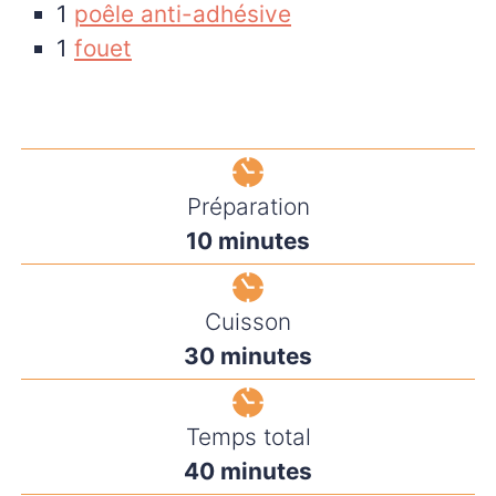
1
poêle anti-adhésive
1
fouet
Préparation
minutes
10
minutes
Cuisson
minutes
30
minutes
Temps total
minutes
40
minutes