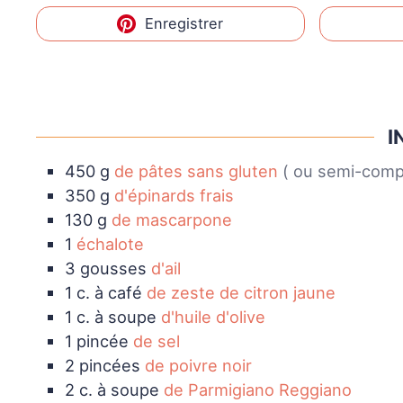
Enregistrer
I
450
g
de pâtes sans gluten
( ou semi-comp
350
g
d'épinards frais
130
g
de mascarpone
1
échalote
3
gousses
d'ail
1
c. à café
de zeste de citron jaune
1
c. à soupe
d'huile d'olive
1
pincée
de sel
2
pincées
de poivre noir
2
c. à soupe
de Parmigiano Reggiano