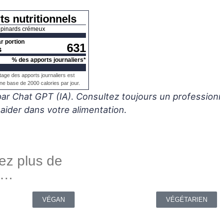
s nutritionnels
épinards crémeux
r portion
631
s
% des apports journaliers*
tage des apports journaliers est
ne base de 2000 calories par jour.
aider dans votre alimentation.
ez plus de
s…
VÉGAN
VÉGÉTARIEN