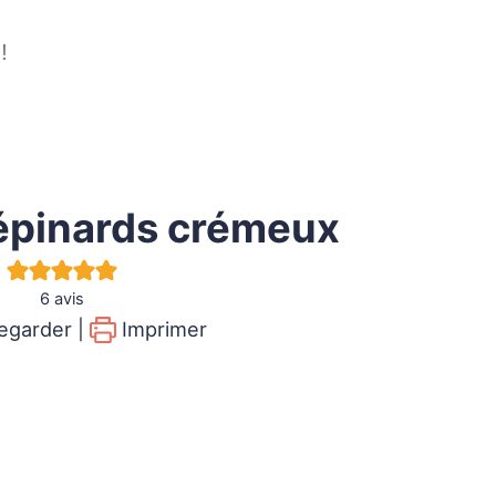
!
épinards crémeux
6
avis
garder |
Imprimer