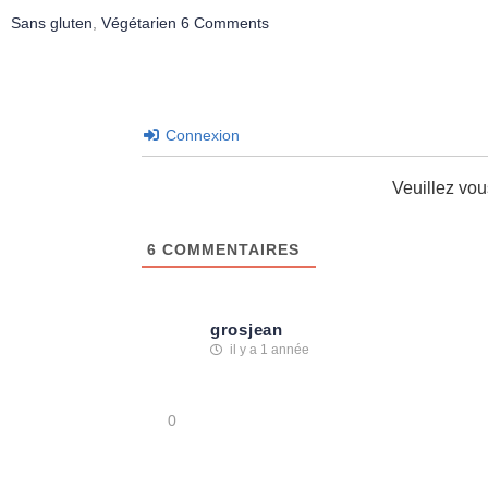
Sans gluten
,
Végétarien
6 Comments
Connexion
Veuillez vo
6
COMMENTAIRES
grosjean
il y a 1 année
0