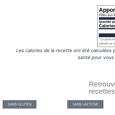
Apport
Pâtes aux 
Quantité pa
Calorie
* Le pourcen
calculé sur u
Les calories de la recette ont été calculées par Chat GPT (IA). Consultez toujours un professionnel de
santé pour vous 
Retrouv
recette
SANS GLUTEN
SANS LACTOSE