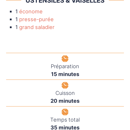
USTENSILES & VAISELLES
1
économe
1
presse-purée
1
grand saladier
Préparation
minutes
15
minutes
Cuisson
minutes
20
minutes
Temps total
minutes
35
minutes