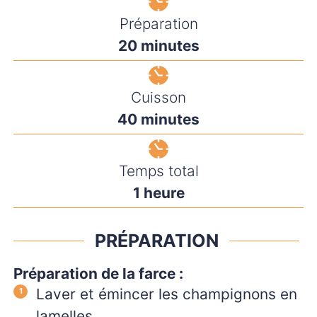
Préparation
minutes
20
minutes
Cuisson
minutes
40
minutes
Temps total
heure
1
heure
PRÉPARATION
Préparation de la farce :
Laver et émincer les champignons en
lamelles