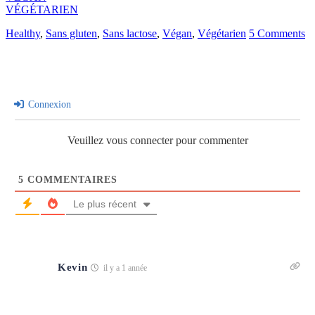
VÉGÉTARIEN
Healthy
,
Sans gluten
,
Sans lactose
,
Végan
,
Végétarien
5 Comments
Connexion
Veuillez vous connecter pour commenter
5
COMMENTAIRES
Le plus récent
Kevin
il y a 1 année