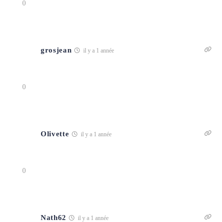
0
grosjean
il y a 1 année
0
Olivette
il y a 1 année
0
Nath62
il y a 1 année