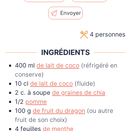
Envoyer
4
personnes
INGRÉDIENTS
400
ml
de lait de coco
(réfrigéré en
conserve)
10
cl
de lait de coco
(fluide)
2
c. à soupe
de graines de chia
1/2
pomme
100
g
de fruit du dragon
(ou autre
fruit de son choix)
4
feuilles
de menthe