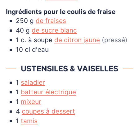
Ingrédients pour le coulis de fraise
250
g
de fraises
40
g
de sucre blanc
1
c. à soupe
de citron jaune
(pressé)
10
cl
d'eau
USTENSILES & VAISELLES
1
saladier
1
batteur électrique
1
mixeur
4
coupes à dessert
1
tamis