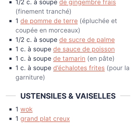
1/2
c. à soupe
de gingembre frais
(finement tranché)
1
de pomme de terre
(épluchée et
coupée en morceaux)
1/2
c. à soupe
de sucre de palme
1
c. à soupe
de sauce de poisson
1
c. à soupe
de tamarin
(en pâte)
1
c. à soupe
d’échalotes frites
(pour la
garniture)
USTENSILES & VAISELLES
1
wok
1
grand plat creux