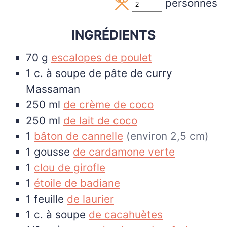
personnes
INGRÉDIENTS
70
g
escalopes de poulet
1
c. à soupe
de pâte de curry
Massaman
250
ml
de crème de coco
250
ml
de lait de coco
1
bâton de cannelle
(environ 2,5 cm)
1
gousse
de cardamone verte
1
clou de girofle
1
étoile de badiane
1
feuille
de laurier
1
c. à soupe
de cacahuètes