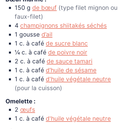
150
g
de bœuf
(type filet mignon ou
faux-filet)
4
champignons shiitakés séchés
1
gousse
d’ail
1
c. à café
de sucre blanc
¼
c. à café
de poivre noir
2
c. à café
de sauce tamari
1
c. à café
d’huile de sésame
1
c. à café
d'huile végétale neutre
(pour la cuisson)
Omelette :
2
œufs
1
c. à café
d'huile végétale neutre