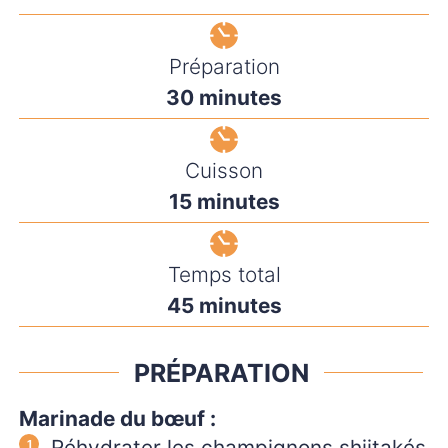
Préparation
minutes
30
minutes
Cuisson
minutes
15
minutes
Temps total
minutes
45
minutes
PRÉPARATION
Marinade du bœuf :
Réhydrater les champignons shiitakés