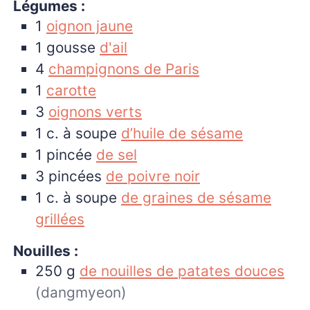
Légumes :
1
oignon jaune
1
gousse
d'ail
4
champignons de Paris
1
carotte
3
oignons verts
1
c. à soupe
d’huile de sésame
1
pincée
de sel
3
pincées
de poivre noir
1
c. à soupe
de graines de sésame
grillées
Nouilles :
250
g
de nouilles de patates douces
(dangmyeon)