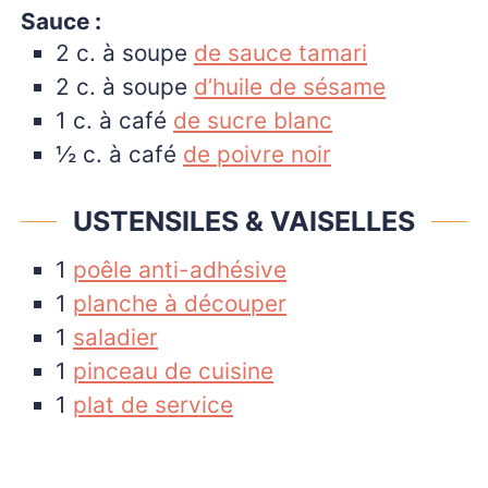
Sauce :
2
c. à soupe
de sauce tamari
2
c. à soupe
d’huile de sésame
1
c. à café
de sucre blanc
½
c. à café
de poivre noir
USTENSILES & VAISELLES
1
poêle anti-adhésive
1
planche à découper
1
saladier
1
pinceau de cuisine
1
plat de service