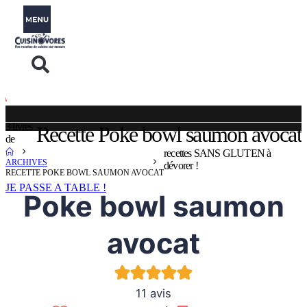
3 livres
Recette Poke bowl saumon avocat
de
recettes SANS GLUTEN à
ARCHIVES
dévorer !
RECETTE POKE BOWL SAUMON AVOCAT
JE PASSE A TABLE !
Poke bowl saumon
avocat
11
avis