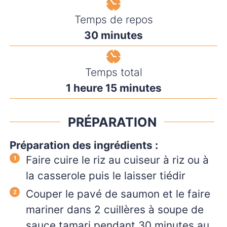
Temps de repos
minutes
30
minutes
Temps total
heure
minutes
1
heure
15
minutes
PRÉPARATION
Préparation des ingrédients :
Faire cuire le riz au cuiseur à riz ou à
la casserole puis le laisser tiédir
Couper le pavé de saumon et le faire
mariner dans 2 cuillères à soupe de
sauce tamari pendant 30 minutes au