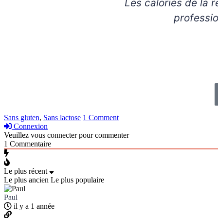
Les calories de la recette ont été calculées par Chat GPT (IA). Consultez toujours un
professio
Sans gluten
,
Sans lactose
1 Comment
Connexion
Veuillez vous connecter pour commenter
1
Commentaire
Le plus récent
Le plus ancien
Le plus populaire
Paul
il y a 1 année