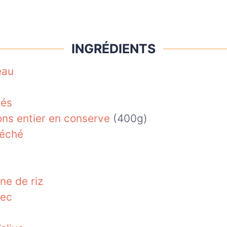
INGRÉDIENTS
eau
més
ns entier en conserve
(400g)
séché
s
ine de riz
sec