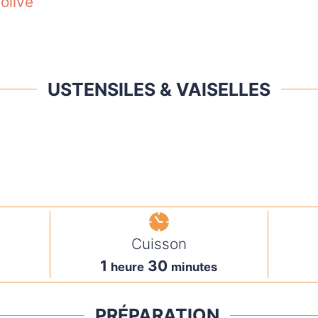
’olive
USTENSILES & VAISELLES
Cuisson
1
30
heure
minutes
PRÉPARATION