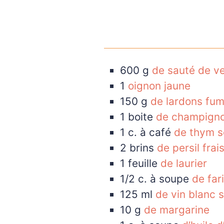
600
g
de sauté de v
1
oignon jaune
150
g
de lardons fu
1
boite
de champigno
1
c. à café
de thym 
2
brins
de persil frai
1
feuille
de laurier
1/2
c. à soupe
de far
125
ml
de vin blanc 
10
g
de margarine