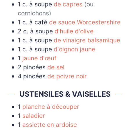
1
c. à soupe
de capres
(ou
cornichons)
1
c. à café
de sauce Worcestershire
2
c. à soupe
d'huile d'olive
1
c. à soupe
de vinaigre balsamique
1
c. à soupe
d'oignon jaune
1
jaune d'œuf
2
pincées
de sel
4
pincées
de poivre noir
USTENSILES & VAISELLES
1
planche à découper
1
saladier
1
assiette en ardoise