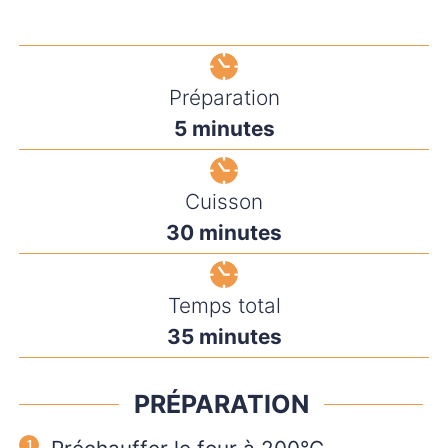
Préparation
minutes
5
minutes
Cuisson
minutes
30
minutes
Temps total
minutes
35
minutes
PRÉPARATION