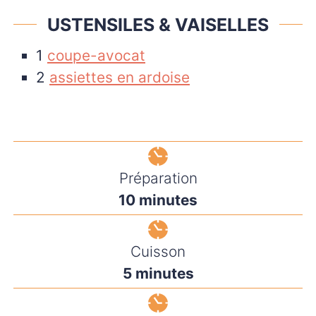
USTENSILES & VAISELLES
1
coupe-avocat
2
assiettes en ardoise
Préparation
minutes
10
minutes
Cuisson
minutes
5
minutes