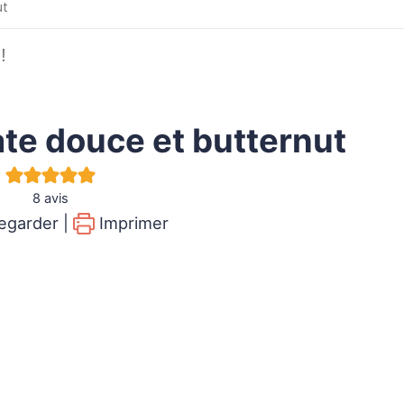
ut
!
ate douce et butternut
8
avis
garder |
Imprimer