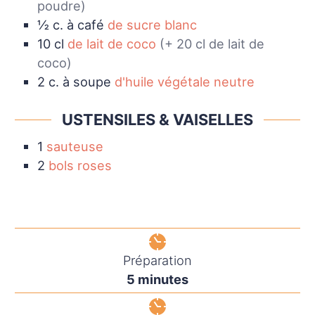
poudre)
½
c. à café
de sucre blanc
10
cl
de lait de coco
(+ 20 cl de lait de
coco)
2
c. à soupe
d'huile végétale neutre
USTENSILES & VAISELLES
1
sauteuse
2
bols roses
Préparation
minutes
5
minutes