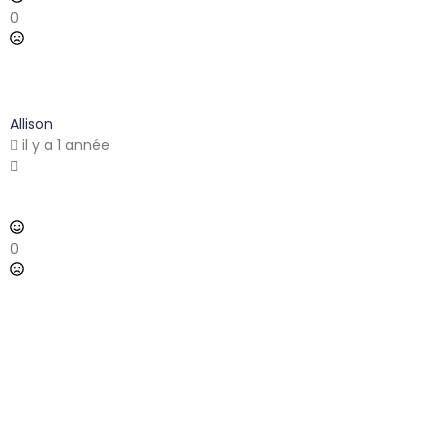
0
Allison
il y a 1 année
0