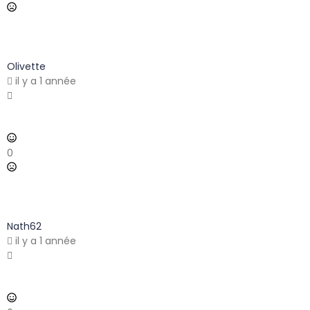
Olivette
il y a 1 année
0
Nath62
il y a 1 année