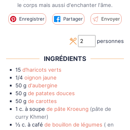
le corps mais aussi d'enchanter l'âme.
Enregistrer
Partager
Envoyer
personnes
INGRÉDIENTS
15
d’haricots verts
1/4
oignon jaune
50
g
d'aubergine
50
g
de patates douces
50
g
de carottes
1
c. à soupe
de pâte Kroeung
(pâte de
curry Khmer)
½
c. à café
de bouillon de légumes
( en