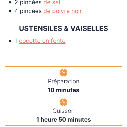
2
pincées
de sel
4
pincées
de poivre noir
USTENSILES & VAISELLES
1
cocotte en fonte
Préparation
minutes
10
minutes
Cuisson
heure
minutes
1
heure
50
minutes