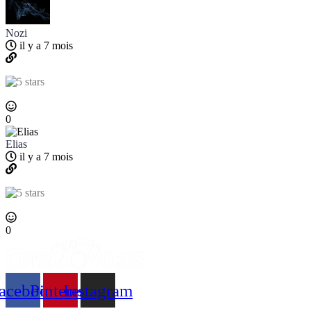
Nozi
il y a 7 mois
0
Elias
il y a 7 mois
0
acebook
Pinterest
Instagram