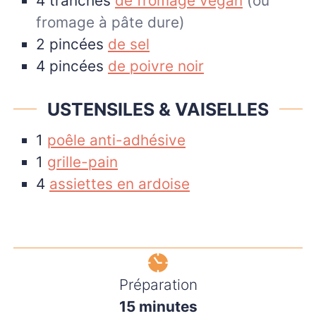
4
tranches
de fromage végan
(ou
fromage à pâte dure)
2
pincées
de sel
4
pincées
de poivre noir
USTENSILES & VAISELLES
1
poêle anti-adhésive
1
grille-pain
4
assiettes en ardoise
Préparation
minutes
15
minutes