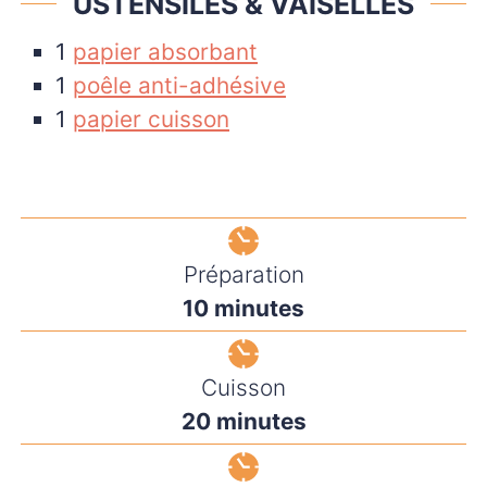
USTENSILES & VAISELLES
1
papier absorbant
1
poêle anti-adhésive
1
papier cuisson
Préparation
minutes
10
minutes
Cuisson
minutes
20
minutes