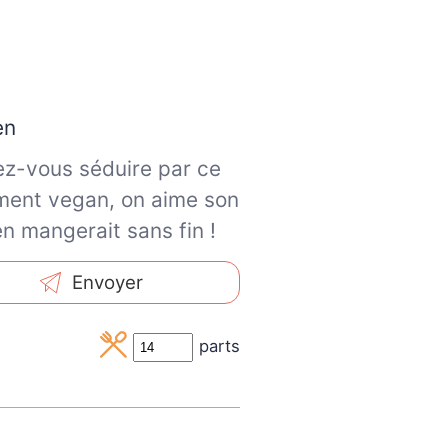
en
sez-vous séduire par ce
ement vegan, on aime son
n mangerait sans fin !
Envoyer
parts