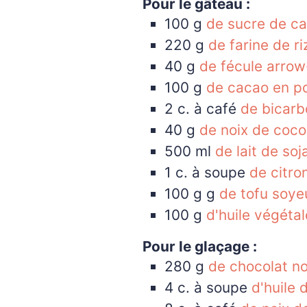
Pour le gâteau :
100
g
de sucre de c
220
g
de farine de r
40
g
de fécule arrow
100
g
de cacao en p
2
c. à café
de bicarb
40
g
de noix de coco
500
ml
de lait de soj
1
c. à soupe
de citro
100 g
g
de tofu soye
100
g
d'huile végéta
Pour le glaçage :
280
g
de chocolat no
4
c. à soupe
d'huile