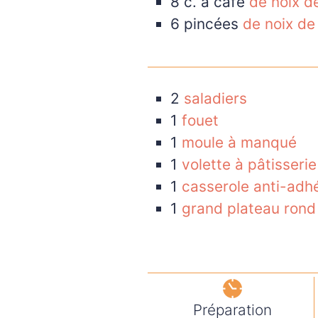
8
c. à café
de noix d
6
pincées
de noix de
2
saladiers
1
fouet
1
moule à manqué
1
volette à pâtisserie
1
casserole anti-adh
1
grand plateau rond
Préparation