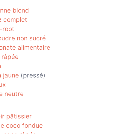
anne blond
iz complet
-root
oudre non sucré
onate alimentaire
 râpée
a
n jaune
(pressé)
ux
le neutre
ir pâtissier
 de coco fondue