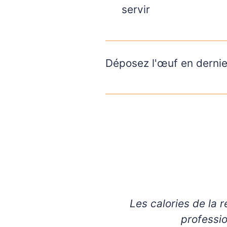
servir
Déposez l'œuf en dernier
Les calories de la recette ont été calculées par Chat GPT (IA). Consultez toujours un
professio