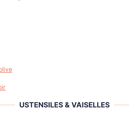
olive
ir
USTENSILES & VAISELLES