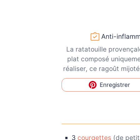
Anti-inflamm
La ratatouille provençal
plat composé uniquement
réaliser, ce ragoût mijo
Enregistrer
3
courgettes
(de petit