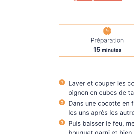
Préparation
minutes
15
minutes
Laver et couper les co
oignon en cubes de ta
Dans une cocotte en fo
les uns après les autre
Puis baisser le feu, m
bouquet garni et bien