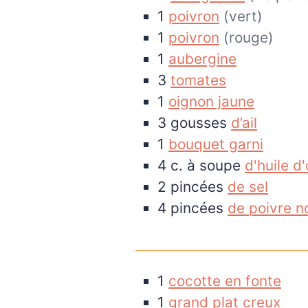
1
poivron
(vert)
1
poivron
(rouge)
1
aubergine
3
tomates
1
oignon jaune
3
gousses
d’ail
1
bouquet garni
4
c. à soupe
d'huile d'
2
pincées
de sel
4
pincées
de poivre no
1
cocotte en fonte
1
grand plat creux