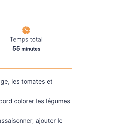
Temps total
minutes
55
minutes
uge, les tomates et
abord colorer les légumes
assaisonner, ajouter le