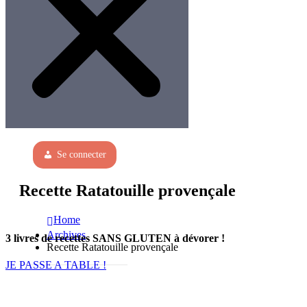
Se connecter
Recette Ratatouille provençale
Home
Archives
3 livres de recettes SANS GLUTEN à dévorer !
Recette Ratatouille provençale
JE PASSE A TABLE !