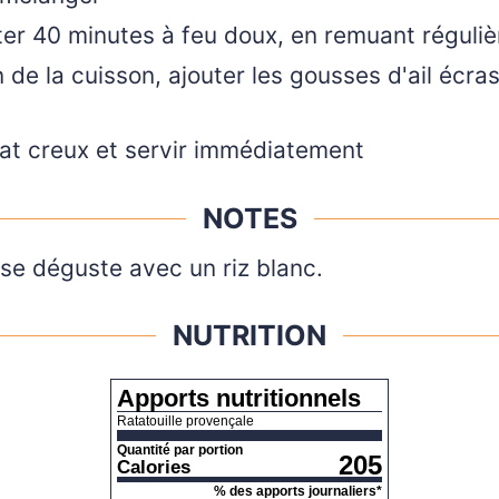
oter 40 minutes à feu doux, en remuant réguli
n de la cuisson, ajouter les gousses d'ail écr
lat creux et servir immédiatement
NOTES
 se déguste avec un riz blanc.
NUTRITION
Apports nutritionnels
Ratatouille provençale
Quantité par portion
205
Calories
% des apports journaliers*