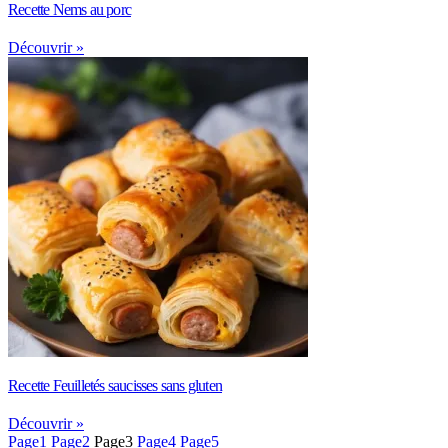
Recette Nems au porc
Découvrir »
Recette Feuilletés saucisses sans gluten
Découvrir »
Page
1
Page
2
Page
3
Page
4
Page
5