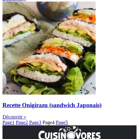
Recette Onigirazu (sandwich Japonais)
Découvrir »
Page
1
Page
2
Page
3
Page
4
Page
5