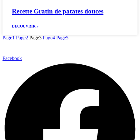
Recette Gratin de patates douces
DÉCOUVRIR »
Page
1
Page
2
Page
3
Page
4
Page
5
Facebook